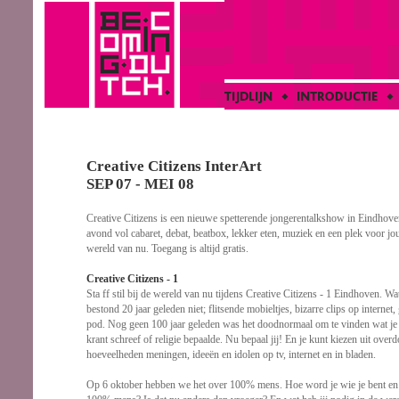
Creative Citizens InterArt
SEP 07 - MEI 08
Creative Citizens is een nieuwe spetterende jongerentalkshow in Eindhov
avond vol cabaret, debat, beatbox, lekker eten, muziek en een plek voor 
wereld van nu. Toegang is altijd gratis.
Creative Citizens - 1
Sta ff stil bij de wereld van nu tijdens Creative Citizens - 1 Eindhoven. W
bestond 20 jaar geleden niet; flitsende mobieltjes, bizarre clips op internet,
pod. Nog geen 100 jaar geleden was het doodnormaal om te vinden wat je
krant schreef of religie bepaalde. Nu bepaal jij! En je kunt kiezen uit ove
hoeveelheden meningen, ideeën en idolen op tv, internet en in bladen.
Op 6 oktober hebben we het over 100% mens. Hoe word je wie je bent en