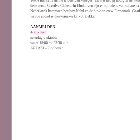
100% mens? Is dat nu anders dan vroeger? En wat heb jij nodig in de we
deze eerste Creative Citizens in Eindhoven zijn er optredens van cabaretie
Nederlands kampioen beatbox Nabil en de hip-hop crew Firewoodz. Gasth
van de avond is theatermaker Erik J. Dekker.
AANMELDEN
klik hier
zaterdag 6 oktober
vanaf 18:00 tot 23:30 uur
AREA51 - Eindhoven